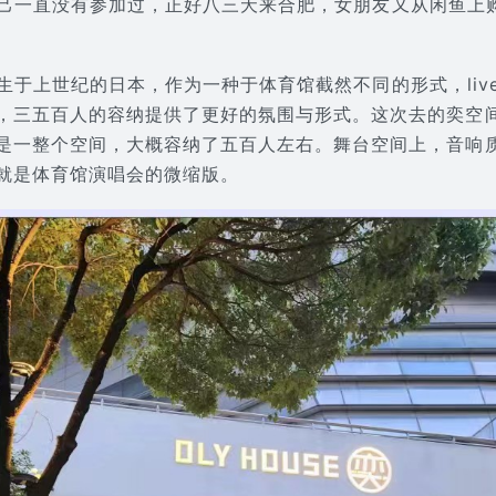
的演出自己一直没有参加过，正好八三夭来合肥，女朋友又从闲鱼
ス）诞生于上世纪的日本，作为一种于体育馆截然不同的形式，live
，三五百人的容纳提供了更好的氛围与形式。这次去的奕空
是一整个空间，大概容纳了五百人左右。舞台空间上，音响
就是体育馆演唱会的微缩版。