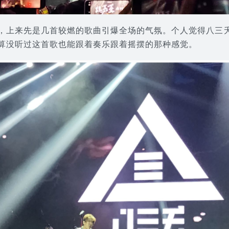
，上来先是几首较燃的歌曲引爆全场的气氛。个人觉得八三
算没听过这首歌也能跟着奏乐跟着摇摆的那种感觉。