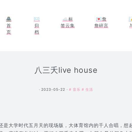
🏯
✉
☁标
💌詹
首
归
签云集
詹碎言
页
档
八三夭live house
· 2023-05-22 ·
# 音乐
# 生活
还是大学时代五月天的现场版，大体育馆内的千人合唱，想