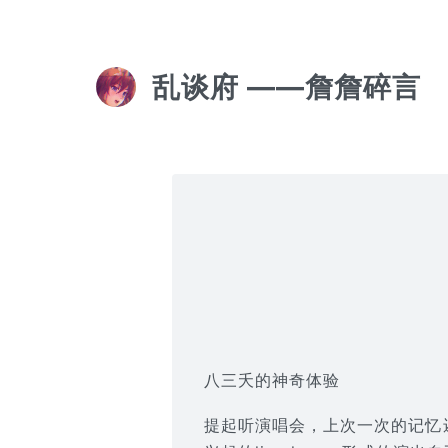
乱谈府 ——詹詹碎言
八三夭的神奇体验
提起听演唱会，上次一次的记忆