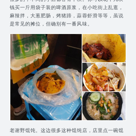
钱买一斤用袋子装的啤酒原浆，在小吃街上乱逛，
麻辣拌，大葱肥肠，烤猪蹄，蒜蓉虾滑等等，虽说
是常见的摊位，但确别有一番风味。
老谢野馄饨。这边很多这种馄饨店，店里点一碗馄