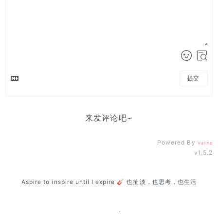
提交
来发评论吧~
Powered By
Valine
v1.5.2
Aspire to inspire until I expire 🎸 也扯淡，也思考，也生活
Copyright © Laffitto 2019|Powered by
Gridea